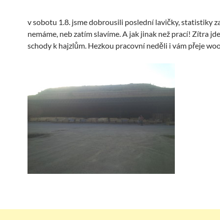
v sobotu 1.8. jsme dobrousili poslední lavičky, statistiky z
nemáme, neb zatím slavíme. A jak jinak než prací! Zítra j
schody k hajzlům. Hezkou pracovní neděli i vám přeje wo