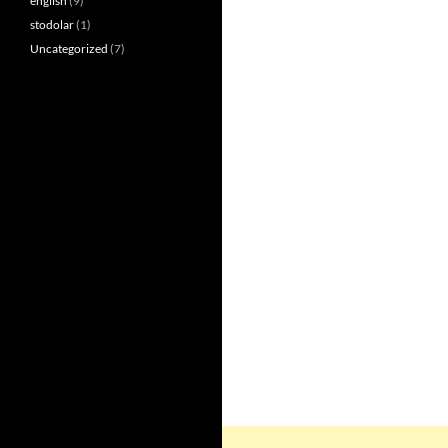
english
(9)
stodolar
(1)
Uncategorized
(7)