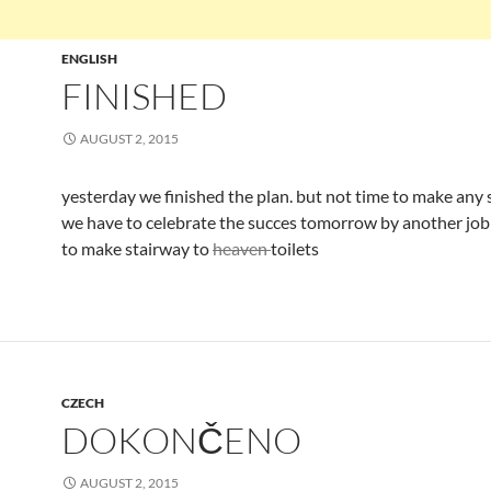
ENGLISH
FINISHED
AUGUST 2, 2015
yesterday we finished the plan. but not time to make any s
we have to celebrate the succes tomorrow by another job
to make stairway to
heaven
toilets
CZECH
DOKONČENO
AUGUST 2, 2015