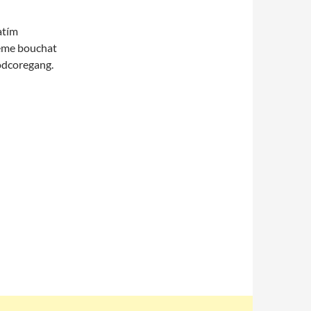
atím
deme bouchat
odcoregang.