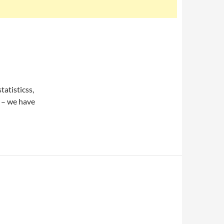
tatisticss,
 – we have