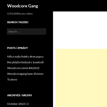
Search
Woodcore Gang
Od kolébky po rakev
SEARCH / HLEDEJ
Search
for:
POSTS / ZPRÁVY
Něco málo fotek z #recyupcy
Recyklační festival v Josefově
Woodcore remix BA2022
Woodcoregang laser division
Trutnov
ARCHIVES / ARCHIV
October 2022
(2)