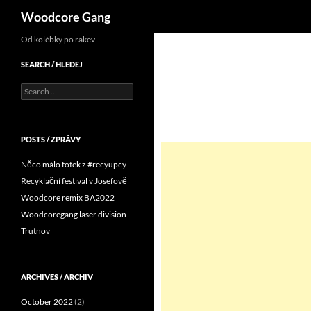
Search
Woodcore Gang
Od kolébky po rakev
SEARCH / HLEDEJ
Search
for:
POSTS / ZPRÁVY
Něco málo fotek z #recyupcy
Recyklační festival v Josefově
Woodcore remix BA2022
Woodcoregang laser division
Trutnov
ARCHIVES / ARCHIV
October 2022
(2)