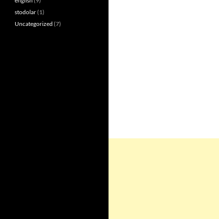
english
(9)
stodolar
(1)
Uncategorized
(7)