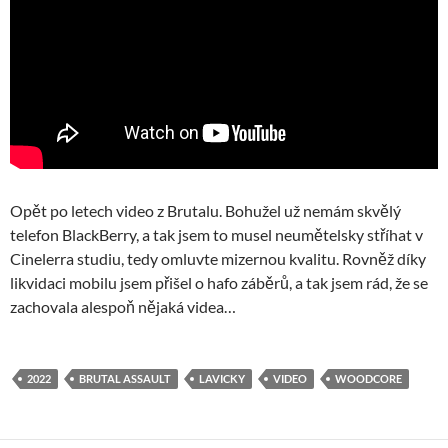
Opět po letech video z Brutalu. Bohužel už nemám skvělý
telefon BlackBerry, a tak jsem to musel neumětelsky stříhat v
Cinelerra studiu, tedy omluvte mizernou kvalitu. Rovněž díky
likvidaci mobilu jsem přišel o hafo záběrů, a tak jsem rád, že se
zachovala alespoň nějaká videa…
2022
BRUTAL ASSAULT
LAVICKY
VIDEO
WOODCORE