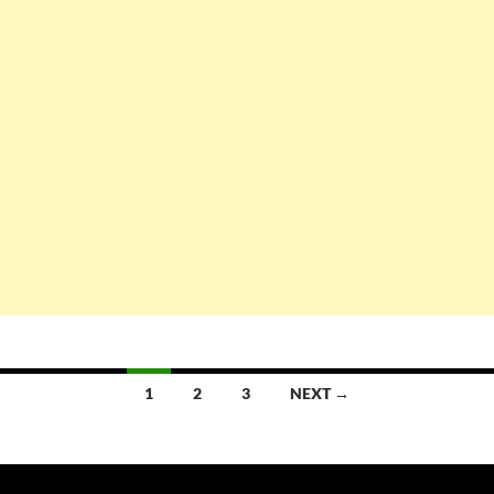
Posts
1
2
3
NEXT →
navigation