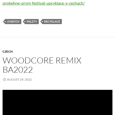
probehne-prvni-festival-upcyklace-v-cechach/
JOSEFOV
PALETY
RECYKLACE
CZECH
WOODCORE REMIX
BA2022
AUGUST 29, 2022