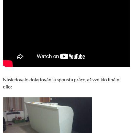
Následovalo dolaďování a spousta práce, až vzniklo finální
dílo: