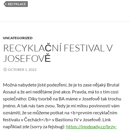
RECYKLACE
UNCATEGORIZED
RECYKLAČNÍ FESTIVAL V
JOSEFOVĚ
OCTOBER 1, 2022
Možná nabydete jisté podezření, že je to zase nějaký Brutal
Assaul a že ani neděláme jiné akce. Pravda, má to s tím cosi
společného: Díky tvorbě na BA máme v Josefově tak trochu
jméno. A tak nás tam zvou. Tedy je mi milou povinností vám
oznámiti, že se můžeme potkat na <b>prvním recyklačním
festivalu v Čechách</b> v Bastionu IV v Josefově. Link
například zde (sorry za fejsbug):
https://inodpady.cz/brzy-