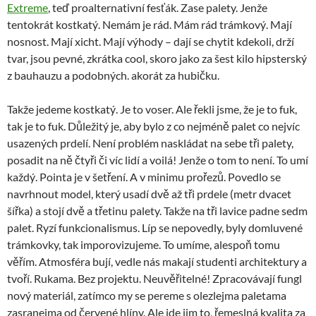
Extreme
, teď proalternativní fesťák. Zase palety. Jenže
tentokrát kostkatý. Nemám je rád. Mám rád trámkový. Mají
nosnost. Mají xicht. Mají výhody – dají se chytit kdekoli, drží
tvar, jsou pevné, zkrátka cool, skoro jako za šest kilo hipsterský
z bauhauzu a podobných. akorát za hubičku.
Takže jedeme kostkatý. Je to voser. Ale řekli jsme, že je to fuk,
tak je to fuk. Důležitý je, aby bylo z co nejméně palet co nejvíc
usazených prdelí. Není problém naskládat na sebe tři palety,
posadit na ně čtyři či víc lidí a voilá! Jenže o tom to není. To umí
každý. Pointa je v šetření. A v minimu prořezů. Povedlo se
navrhnout model, který usadí dvě až tři prdele (metr dvacet
šířka) a stojí dvě a třetinu palety. Takže na tři lavice padne sedm
palet. Ryzí funkcionalismus. Líp se nepovedly, byly domluvené
trámkovky, tak imporovizujeme. To umíme, alespoň tomu
věřím. Atmosféra bují, vedle nás makají studenti architektury a
tvoří. Rukama. Bez projektu. Neuvěřitelné! Zpracovávají fungl
nový materiál, zatímco my se pereme s olezlejma paletama
zasranejma od červené hlíny. Ale jde jim to, řemeslná kvalita za