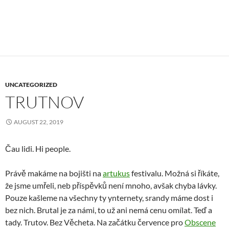
UNCATEGORIZED
TRUTNOV
AUGUST 22, 2019
Čau lidi. Hi people.
Právě makáme na bojišti na
artukus
festivalu. Možná si říkáte,
že jsme umřeli, neb příspěvků není mnoho, avšak chyba lávky.
Pouze kašleme na všechny ty ynternety, srandy máme dost i
bez nich. Brutal je za námi, to už ani nemá cenu omílat. Teď a
tady. Trutov. Bez Věcheta. Na začátku července pro
Obscene