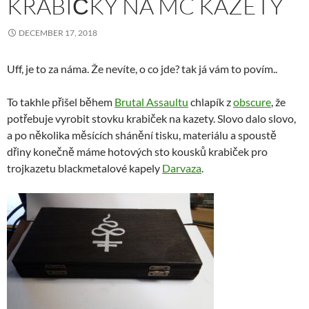
KRABIČKY NA MC KAZETY
DECEMBER 17, 2018
Uff, je to za náma. Že nevíte, o co jde? tak já vám to povím..
To takhle přišel během
Brutal Assaultu
chlapík z
obscure
, že
potřebuje vyrobit stovku krabiček na kazety. Slovo dalo slovo,
a po několika měsících shánění tisku, materiálu a spoustě
dřiny konečně máme hotových sto kousků krabiček pro
trojkazetu blackmetalové kapely
Darvaza
.