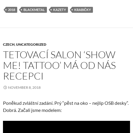
2018
BLACKMETAL
KAZETY
KRABIČKY
CZECH
,
UNCATEGORIZED
TETOVACÍ SALON ‘SHOW
ME! TATTOO’ MÁ OD NÁS
RECEPCI
NOVEMBER 8, 2018
Poněkud zvláštní zadání. Prý “pěst na oko – nejlíp OSB desky”.
Dobrá. Začali jsme modelem: