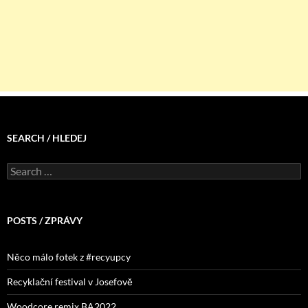
SEARCH / HLEDEJ
Search
for:
POSTS / ZPRÁVY
Něco málo fotek z #recyupcy
Recyklační festival v Josefově
Woodcore remix BA2022