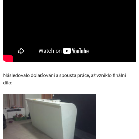
Následovalo dolaďování a spousta práce, až vzniklo finální
dílo: