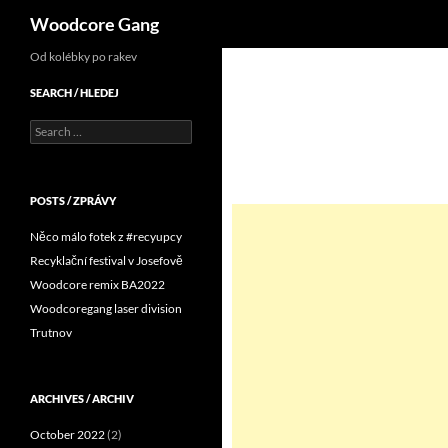
Search
Woodcore Gang
Od kolébky po rakev
SEARCH / HLEDEJ
Search
for:
POSTS / ZPRÁVY
Něco málo fotek z #recyupcy
Recyklační festival v Josefově
Woodcore remix BA2022
Woodcoregang laser division
Trutnov
ARCHIVES / ARCHIV
October 2022
(2)