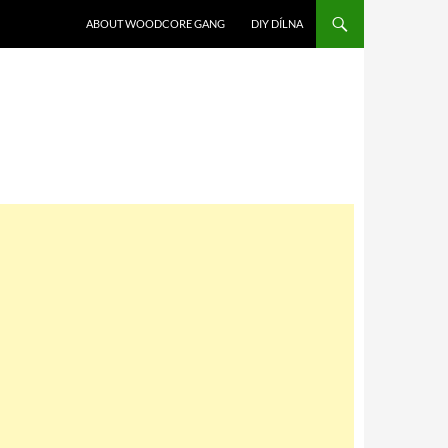
SKIP TO CONTENT
ABOUT WOODCORE GANG
DIY DÍLNA