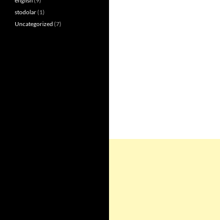
english
(9)
stodolar
(1)
Uncategorized
(7)