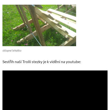
sklopné lehátko
Sestřih naší Trollí stezky je k vidění na youtube: