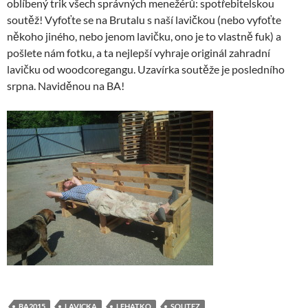
oblíbený trik všech správných menežérů: spotřebitelskou
soutěž! Vyfoťte se na Brutalu s naší lavičkou (nebo vyfoťte
někoho jiného, nebo jenom lavičku, ono je to vlastně fuk) a
pošlete nám fotku, a ta nejlepší vyhraje originál zahradní
lavičku od woodcoregangu. Uzavírka soutěže je posledního
srpna. Naviděnou na BA!
BA2015
LAVICKA
LEHATKO
SOUTEZ