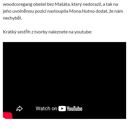
woodcoregang obešel bez Mašáta, který nedorazil, a tak na
jeho uvolněnou pozici nastoupila Mona.Nutno dodat, že nám
nechyběl.
Krátký sestřih z tvorby naleznete na youtube: