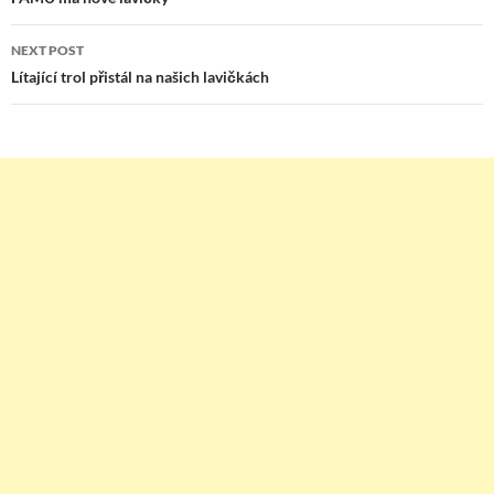
navigation
NEXT POST
Lítající trol přistál na našich lavičkách