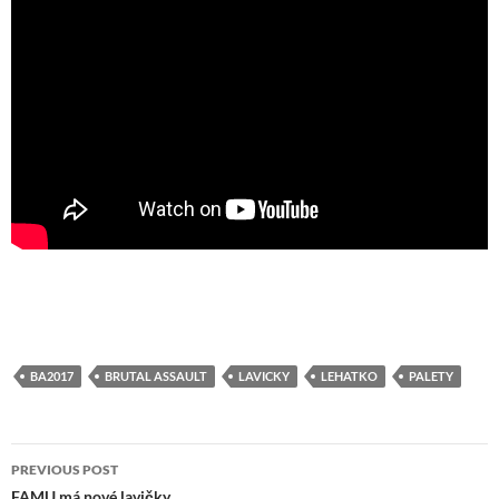
BA2017
BRUTAL ASSAULT
LAVICKY
LEHATKO
PALETY
Post
PREVIOUS POST
FAMU má nové lavičky