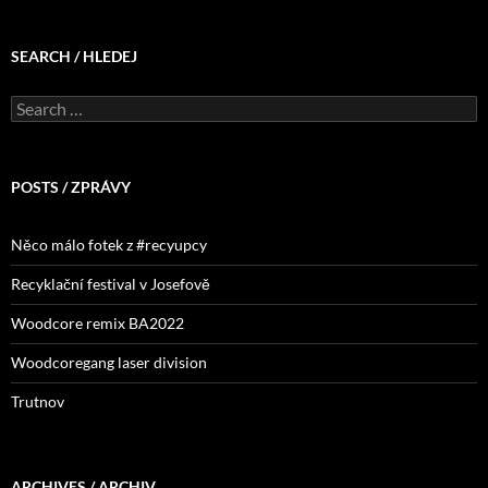
SEARCH / HLEDEJ
Search
for:
POSTS / ZPRÁVY
Něco málo fotek z #recyupcy
Recyklační festival v Josefově
Woodcore remix BA2022
Woodcoregang laser division
Trutnov
ARCHIVES / ARCHIV