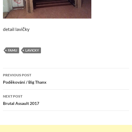
detail lavičky
FAMU
LAVICKY
Post
PREVIOUS POST
navigation
Poděkování / Big Thanx
NEXT POST
Brutal Assault 2017